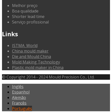
Melhor preço
Boa qualidade
Shorter lead time
Serviço profissional
Links
ISTMA_World
China mould maker
Die and Mould China
Mold Making Technology
Plastic mold maker in China
© Copyright 2014 - 2024 Mould Precision Co., Ltd.
Inglês
Espanhol
Alemão
Francês
Português