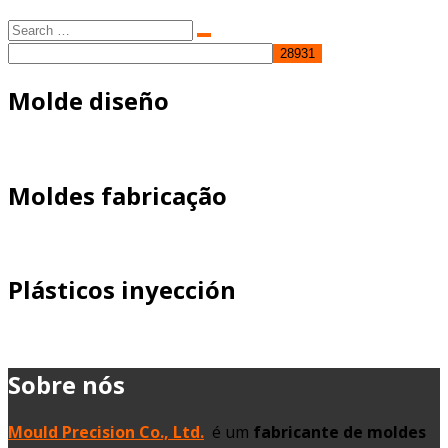
Search
Search
for:
Molde diseño
Moldes fabricação
Plásticos inyección
Sobre nós
Mould Precision Co., Ltd.
é um
fabricante de moldes