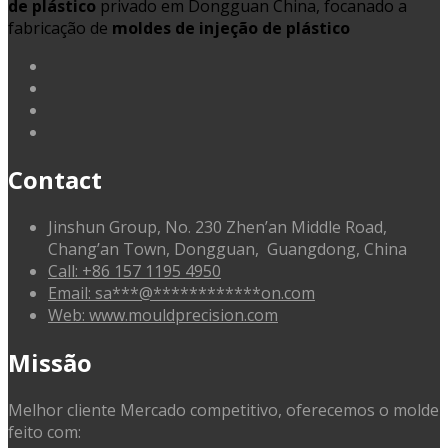
de plástico
privado em Dongguan China, focanado a
fabricação de
moldes de injeção de plástico
linkedin
facebook
G+
twitter
Contact
Jinshun Group, No. 230 Zhen’an Middle Road,
Chang’an Town, Dongguan, Guangdong, China
Call: +86 157 1195 4950
Email:
sa
***
@
************
on.com
Web: www.mouldprecision.com
Missão
Melhor cliente Mercado competitivo, oferecemos o molde
feito com: