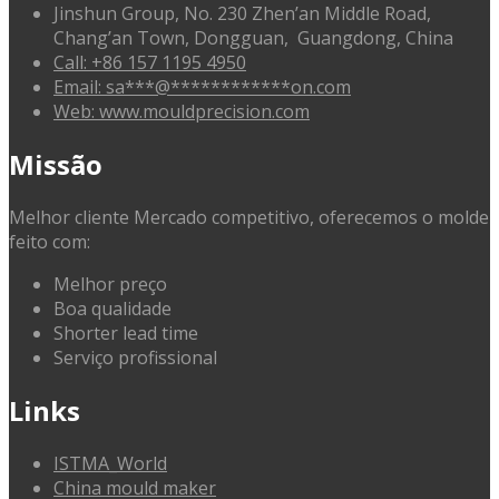
Jinshun Group, No. 230 Zhen’an Middle Road,
Chang’an Town, Dongguan, Guangdong, China
Call: +86 157 1195 4950
Email:
sa
***
@
************
on.com
Web: www.mouldprecision.com
Missão
Melhor cliente Mercado competitivo, oferecemos o molde
feito com:
Melhor preço
Boa qualidade
Shorter lead time
Serviço profissional
Links
ISTMA_World
China mould maker