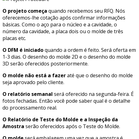
O projeto começa
quando recebemos seu RFQ. Nós
oferecemos-lhe cotação após confirmar informações
básicas. Como o aço para o núcleo e a cavidade, o
número da cavidade, a placa dois ou o molde de três
placas etc.
O DFM é iniciado
quando a ordem é feito. Será oferta em
1-3 dias. O desenho do molde 2D e o desenho do molde
3D serão oferecidos posteriormente.
O molde não está
a
faze
r
até que o desenho do molde
seja aprovado pelo cliente.
O relatório semanal
será oferecido na segunda-feira. É
fotos fechadas. Então você pode saber qual é o detalhe
do processamento real.
O
R
elatório de
T
este do
M
olde e a
I
nspeção da
A
mostra
serão oferecidos após o Teste do Molde.
O molde
será embalagem uma vez que a amostra é