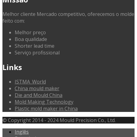
Melhor cliente Mercado competitivo, oferecemos o molde
feito com:
Melhor preço
Boa qualidade
Shorter lead time
Serviço profissional
Links
ISTMA_World
China mould maker
Die and Mould China
Mold Making Technology
Plastic mold maker in China
© Copyright 2014 - 2024 Mould Precision Co., Ltd.
Inglês