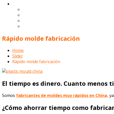
Español
English
Deutsch
Français
Português
Rápido molde fabricación
Home
Slider
Rápido molde fabricación
El tiempo es dinero. Cuanto menos t
Somos
fabricantes de moldes muy rápidos en China,
ya
¿
C
ó
mo ahorrar tiempo como fabrican