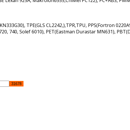
C(GE Lexan 925A, Makrolon6555,ChiMei PC122), PC+ABS, PM
 KN333G30), TPE(GLS CL2242,),TPR,TPU, PPS(Fortron 0220A9
20, 740, Solef 6010), PET(Eastman Durastar MN631), PBT(