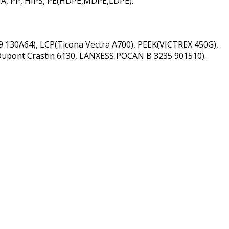
MA, PP, HIPS, PE(HDPE,MDPE,LDPE).
 130A64), LCP(Ticona Vectra A700), PEEK(VICTREX 450G),
Dupont Crastin 6130, LANXESS POCAN B 3235 901510).