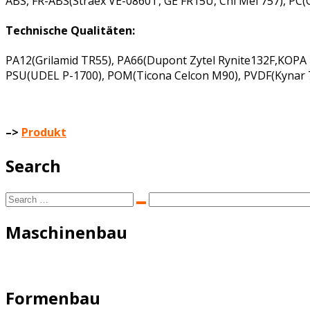
ABS, FR-ABS(Straex VE-0860T, GE FR15U, Chi Mei 757), P
Technische Qualitäten:
PA12(Grilamid TR55), PA66(Dupont Zytel Rynite132F,KOPA
PSU(UDEL P-1700), POM(Ticona Celcon M90), PVDF(Kynar 7
–>
Produkt
Search
Search
Search
for:
Maschinenbau
Formenbau