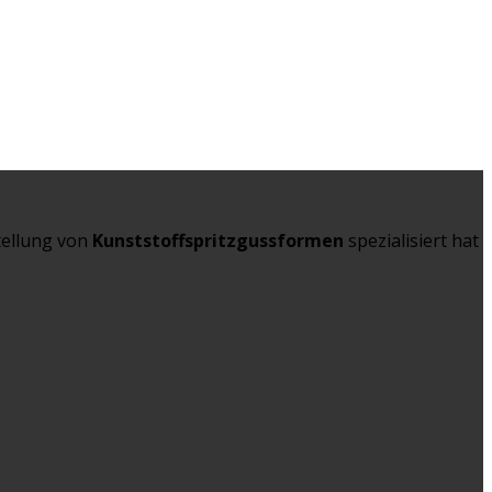
tellung von
Kunststoffspritzgussformen
spezialisiert hat