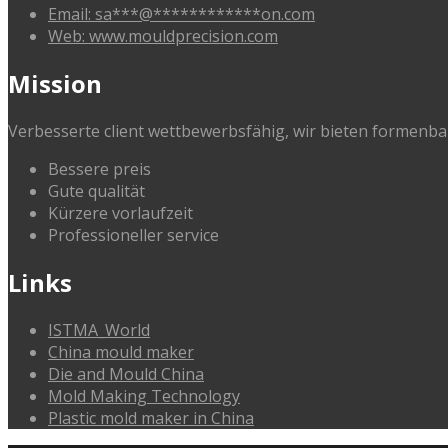
Email:
sa
***
@
************
on.com
Web: www.mouldprecision.com
Mission
Verbesserte client wettbewerbsfähig, wir bieten formenba
Bessere preis
Gute qualität
Kürzere vorlaufzeit
Professioneller service
Links
ISTMA_World
China mould maker
Die and Mould China
Mold Making Technology
Plastic mold maker in China