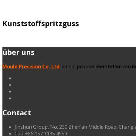
Kunststoffspritzguss
über uns
Mould Precision Co, Ltd
.
ist ein privater
Hersteller
von
K
linkedin
facebook
G+
instagram
Contact
Jinshun Group, No. 230 Zhen’an Middle Road, Chan
Call: +86 157 1195 4950