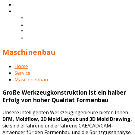
Kontakt
Deutsch
English
Español
Français
Português
Maschinenbau
Home
Service
Maschinenbau
Große
Werkzeugkonstruktion
ist ein halber
Erfolg von hoher Qualität
Formenbau
Unsere intelligenten Werkzeugingenieure bieten Ihnen
DFM, Moldflow, 2D Mold Layout und 3D Mold Drawing,
sie sind erfahrene und erfahrene CAE/CAD/CAM-
Anwender für den Formenbau und die Spritzgussanalyse.