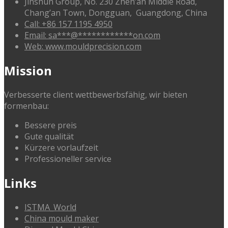
Jinshun Group, No. 230 Zhen’an Middle Road,
Chang’an Town, Dongguan, Guangdong, China
Call: +86 157 1195 4950
Email:
sa
***
@
************
on.com
Web: www.mouldprecision.com
Mission
Verbesserte client wettbewerbsfähig, wir bieten
formenbau:
Bessere preis
Gute qualität
Kürzere vorlaufzeit
Professioneller service
Links
ISTMA_World
China mould maker