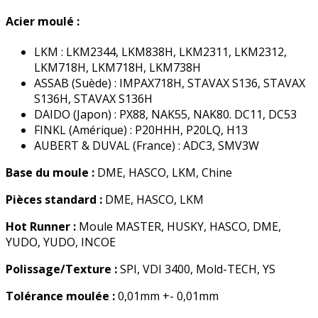
Acier moulé :
LKM : LKM2344, LKM838H, LKM2311, LKM2312,
LKM718H, LKM718H, LKM738H
ASSAB (Suède) : IMPAX718H, STAVAX S136, STAVAX
S136H, STAVAX S136H
DAIDO (Japon) : PX88, NAK55, NAK80. DC11, DC53
FINKL (Amérique) : P20HHH, P20LQ, H13
AUBERT & DUVAL (France) : ADC3, SMV3W
Base du moule :
DME, HASCO, LKM, Chine
Pièces standard :
DME, HASCO, LKM
Hot Runner :
Moule MASTER, HUSKY, HASCO, DME,
YUDO, YUDO, INCOE
Polissage/Texture :
SPI, VDI 3400, Mold-TECH, YS
Tolérance moulée :
0,01mm +- 0,01mm