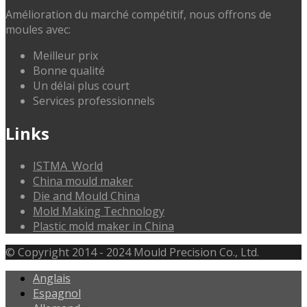
Amélioration du marché compétitif, nous offrons de
moules avec:
Meilleur prix
Bonne qualité
Un délai plus court
Services professionnels
Links
ISTMA_World
China mould maker
Die and Mould China
Mold Making Technology
Plastic mold maker in China
© Copyright 2014 - 2024 Mould Precision Co., Ltd.
Anglais
Espagnol